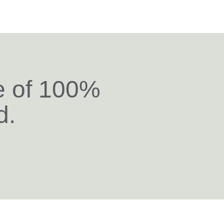
e of 100%
d.