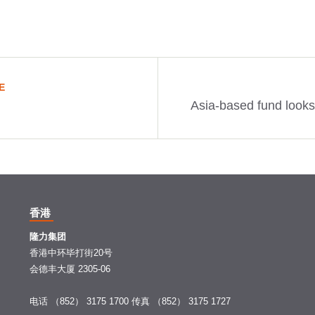
E
香港
隆力集团
香港中环毕打街20号
会德丰大厦 2305-06
电话 （852） 3175 1700
传真 （852） 3175 1727