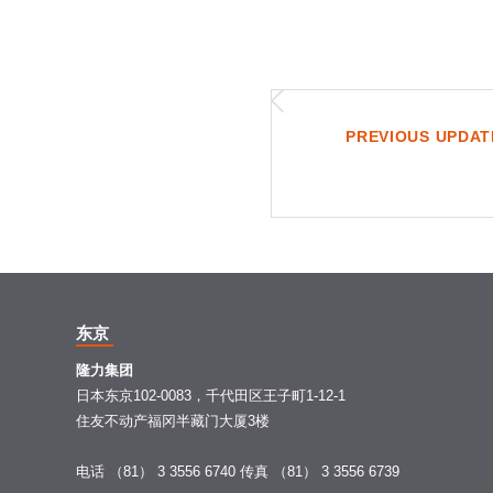
PREVIOUS UPDAT
东京
隆力集团
日本东京102-0083，千代田区王子町1-12-1
住友不动产福冈半藏门大厦3楼
电话 （81） 3 3556 6740
传真 （81） 3 3556 6739