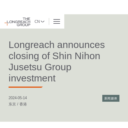
CN
返回列表
Longreach announces
closing of Shin Nihon
Jusetsu Group
investment
2024-05-14
新闻媒体
东京 / 香港