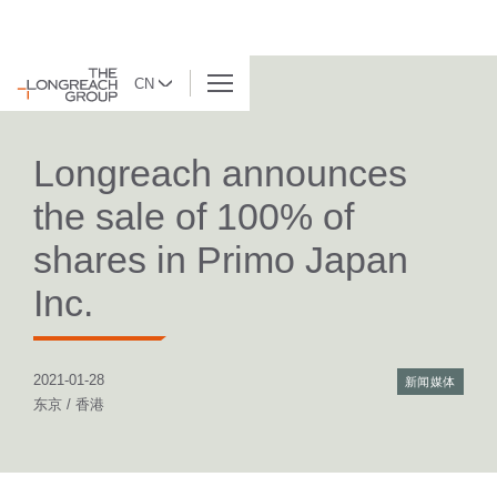
CN
返回列表
Longreach announces
the sale of 100% of
shares in Primo Japan
Inc.
2021-01-28
新闻媒体
东京 / 香港