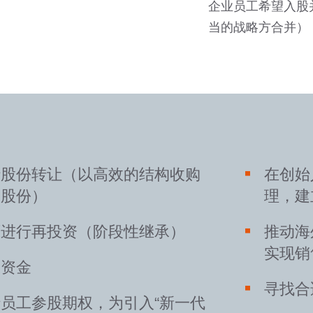
企业员工希望入股
当的战略方合并）
行股份转让（以高效的结构收购
在创始
的股份）
理，建
可进行再投资（阶段性继承）
推动海
实现销
长资金
寻找合
员工参股期权，为引入“新一代