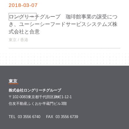
2018-03-07
ロングリーチグループ 珈琲館事業の譲受につ
プレスリリース
き、ユーシーシーフードサービスシステムズ株
式会社と合意
東京 / 香港
東京
株式会社ロングリーチグループ
〒102-0083東京都千代田区麹町1-12-1
住友不動産ふくおか半蔵門ビル3階
TEL 03 3556 6740
FAX 03 3556 6739