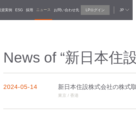
ニュース
投資実例
ESG
採用
お問い合わせ先
LPログイン
JP
News of “
新日本住
2024-05-14
新日本住設株式会社の株式
東京 / 香港