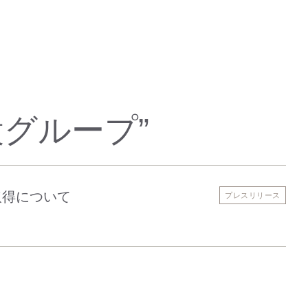
設グループ
”
取得について
プレスリリース