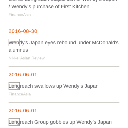
/ Wendy’s purchase of First Kitchen
FinanceAsia
2016-08-30
Wendy's Japan eyes rebound under McDonald's
资讯
alumnus
Nikkei Asian Review
2016-06-01
Longreach swallows up Wendy’s Japan
资讯
FinanceAsia
2016-06-01
Longreach Group gobbles up Wendy’s Japan
资讯