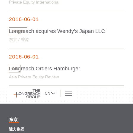
Private Equity International
2016-06-01
Longreach acquires Wendy’s Japan LLC
新闻媒体
东京 / 香港
2016-06-01
Longreach Orders Hamburger
资讯
Asia Private Equity Review
CN
东京
隆力集团