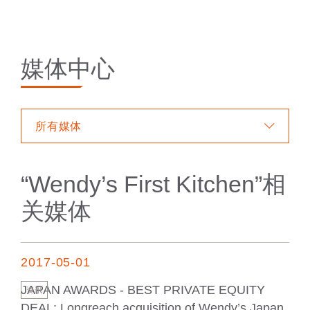
媒体中心
所有媒体
“
Wendy’s First Kitchen
”相
关媒体
2017-05-01
JAPAN AWARDS - BEST PRIVATE EQUITY
资讯
DEAL: Longreach acquisition of Wendy’s Japan