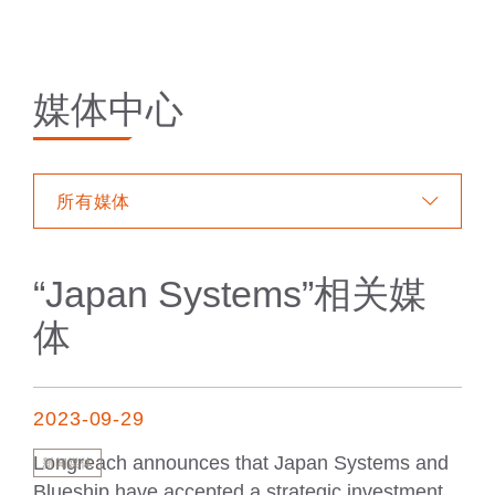
媒体中心
所有媒体
“
Japan Systems
”相关媒
体
2023-09-29
Longreach announces that Japan Systems and
新闻媒体
Blueship have accepted a strategic investment