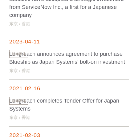
from ServiceNow Inc., a first for a Japanese
company
东京 / 香港
2023-04-11
Longreach announces agreement to purchase
新闻媒体
Blueship as Japan Systems’ bolt-on investment
东京 / 香港
2021-02-16
Longreach completes Tender Offer for Japan
新闻媒体
Systems
东京 / 香港
2021-02-03